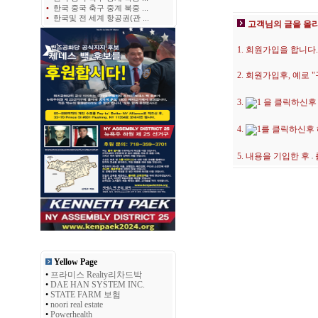
•
한국 중국 축구 중계 북중 ...
•
한국및 전 세계 항공권(관 ...
고객님의 글을 올
1. 회원가입을 합니다.
2. 회원가입후, 예로
3.
을 클릭하신후
4.
를 클릭하신후
5. 내용을 기입한 후
Yellow Page
•
프라미스 Realty리차드박
•
DAE HAN SYSTEM INC.
•
STATE FARM 보험
•
noori real estate
•
Powerhealth