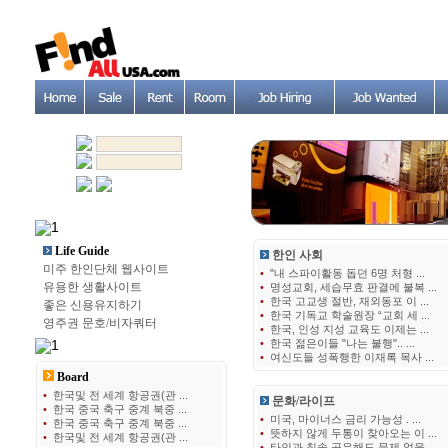
Life Guide
한인 사회
미주 한인단체 웹사이트
•
"내 스파이활동 돕던 6명 처형 ...
유용한 생활사이트
•
명성교회, 세습무효 판결에 불복 ...
•
한국 고교생 절반, 재외동포 이 ...
좋은 신용유지하기
•
한국 기독교 학술원장 “교회 세 ...
영주권 문호/비자쿼터
•
한국, 인성 지성 교육도 이제는 ...
•
한국 젊은이들 "나는 불행".. ...
•
여신도들 성폭행한 이재록 목사 ...
Board
•
한국및 전 세계 항공권(관 ...
문화/라이프
•
한국 중국 축구 중계 북중 ...
•
미국, 마이너스 금리 가능성 . ...
•
한국 중국 축구 중계 북중 ...
•
뜻하지 않게 두통이 찾아오는 이 ...
•
한국및 전 세계 항공권(관 ...
•
타인과 칫솔 공유해도 문제 없을 ...