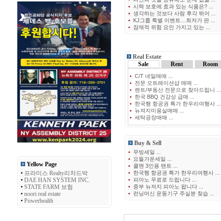
•
시력 보호에 효과 있는 식품은? ...
•
생각하는 것보다 사람 후각 뛰어 ...
•
KJ그룹 특별 이벤트…최저가 판 ...
•
잠재적 위험 요인 가지고 있는 ...
Real Estate
Sale
Rent
Room
•
C/T 네일매매 ...
•
전문 오트레이션샵 매매 ...
•
렌트/부동산 전문으로 찾아드립니 ...
•
한국 BBQ 건강상 급매 ...
•
한국행 항공권 특가 한우리여행사 ...
•
뉴져지미용실매매 ...
•
세탁공장매매 ...
Buy & Sell
•
무빙세일 ...
•
요들가운세일 ...
Yellow Page
•
콜맨 3인용 탠트 ...
•
프라미스 Realty리차드박
•
한국행 항공권 특가 한우리여행사 ...
•
DAE HAN SYSTEM INC.
•
피아노 무료로 드립니다 ...
•
STATE FARM 보험
•
중부 뉴저지 피아노 팝니다 ...
•
noori real estate
•
런닝머신 운동기구 주실분 찾습 ...
•
Powerhealth