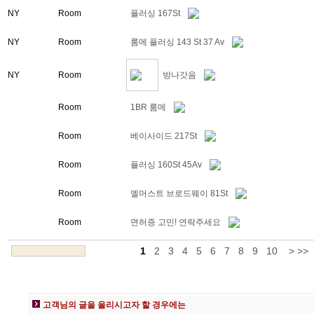
NY
Room
플러싱 167St
NY
Room
룸메 플러싱 143 St 37 Av
NY
Room
방나갓음
Room
1BR 룸메
Room
베이사이드 217St
Room
플러싱 160St 45Av
Room
엘머스트 브로드웨이 81St
Room
면허증 고민! 연락주세요
1
2
3
4
5
6
7
8
9
10
>
>>
고객님의 글을 올리시고자 할 경우에는