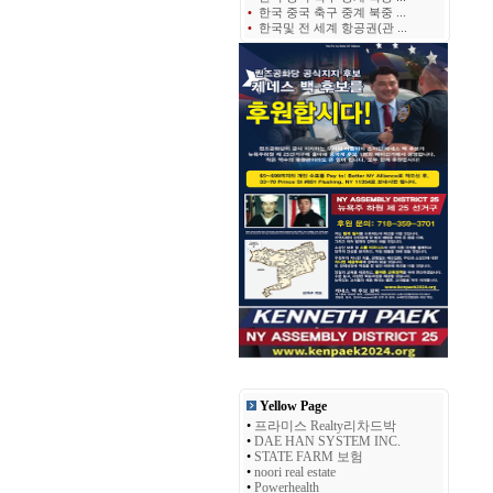
•
한국 중국 축구 중계 북중 ...
•
한국및 전 세계 항공권(관 ...
Yellow Page
•
프라미스 Realty리차드박
•
DAE HAN SYSTEM INC.
•
STATE FARM 보험
•
noori real estate
•
Powerhealth