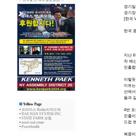
경기일정 
경기장
[한국 
한국 중국
지난 
차 예
진출합
이렇듯
이유는
선에서
들과 
Yellow Page
•
프라미스 Realty리차드박
4번 
•
DAE HAN SYSTEM INC.
진출이
•
STATE FARM 보험
드컵 
•
noori real estate
•
Powerhealth
북중미