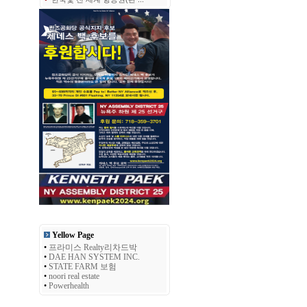
Yellow Page
•
프라미스 Realty리차드박
•
DAE HAN SYSTEM INC.
•
STATE FARM 보험
•
noori real estate
•
Powerhealth