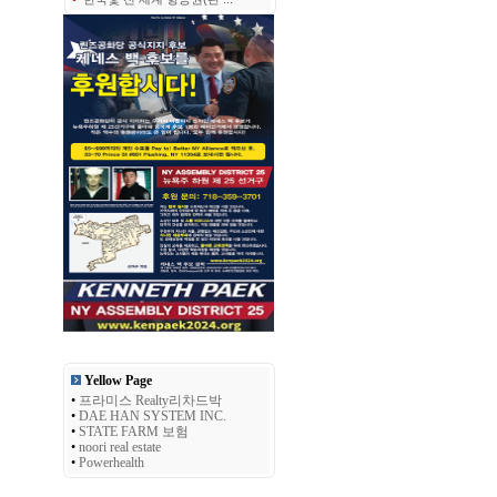
Yellow Page
•
프라미스 Realty리차드박
•
DAE HAN SYSTEM INC.
•
STATE FARM 보험
•
noori real estate
•
Powerhealth